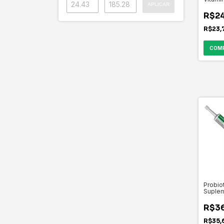
APLICAR
Probiót
Flora 
R$2
R$23,
Probio
Suple
Vitamí
R$36
R$35,