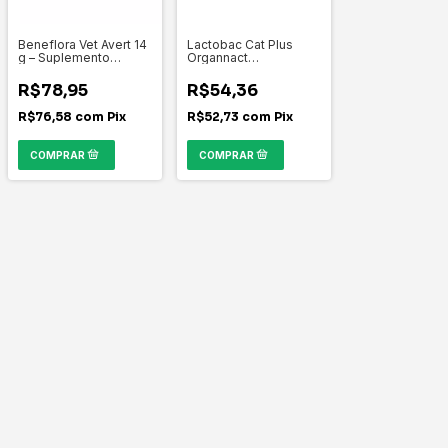
Beneflora Vet Avert 14
Lactobac Cat Plus
g – Suplemento
Organnact
Probiótico para Cães
Suplemento
e Gatos
Vitamínico 12 ml
R$78,95
R$54,36
R$76,58
com
Pix
R$52,73
com
Pix