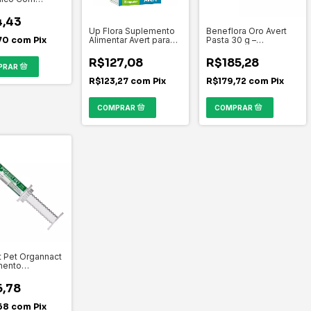
ico Actionlife
6g
4,43
Up Flora Suplemento
Beneflora Oro Avert
70
com
Pix
Alimentar Avert para
Pasta 30 g –
Cães e Gatos 8
Suplemento
Cápsulas
Probiótico Oral para
R$127,08
R$185,28
Cães e Gatos
R$123,27
com
Pix
R$179,72
com
Pix
t Pet Organnact
mento
nico 13 ml
,78
68
com
Pix