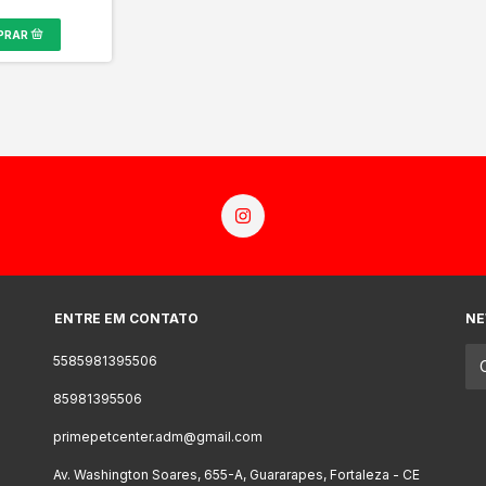
ENTRE EM CONTATO
NE
5585981395506
85981395506
primepetcenter.adm@gmail.com
Av. Washington Soares, 655-A, Guararapes, Fortaleza - CE