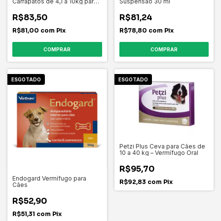
Carrapatos de 4,1 a 10kg para
Suspensão 30 ml
Cães 1 tablete
R$83,50
R$81,24
R$81,00
com
Pix
R$78,80
com
Pix
ESGOTADO
ESGOTADO
Petzi Plus Ceva para Cães de
10 a 40 kg – Vermífugo Oral
R$95,70
Endogard Vermífugo para
R$92,83
com
Pix
Cães
R$52,90
R$51,31
com
Pix