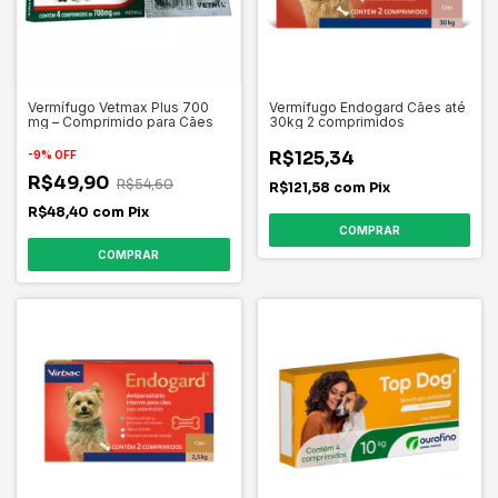
Vermífugo Vetmax Plus 700
Vermífugo Endogard Cães até
mg – Comprimido para Cães
30kg 2 comprimidos
R$125,34
-
9
%
OFF
R$49,90
R$54,60
R$121,58
com
Pix
R$48,40
com
Pix