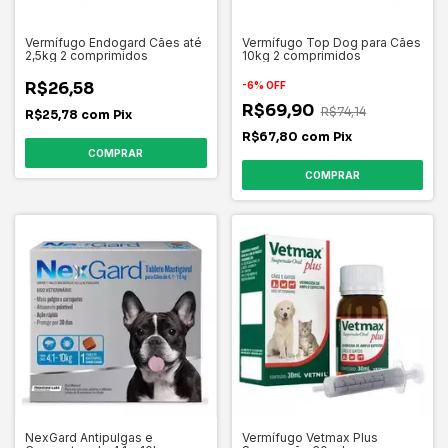
Vermífugo Endogard Cães até
Vermífugo Top Dog para Cães
2,5kg 2 comprimidos
10kg 2 comprimidos
R$26,58
-
6
%
OFF
R$69,90
R$74,14
R$25,78
com
Pix
R$67,80
com
Pix
NexGard Antipulgas e
Vermífugo Vetmax Plus