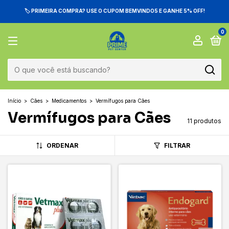
🏷️ PRIMEIRA COMPRA? USE O CUPOM BEMVINDO5 E GANHE 5% OFF!
0
Início
>
Cães
>
Medicamentos
>
Vermífugos para Cães
Vermífugos para Cães
11 produtos
ORDENAR
FILTRAR