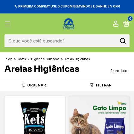
🏷️ PRIMEIRA COMPRA? USE O CUPOM BEMVINDO5 E GANHE 5% OFF!
0
Início
>
Gatos
>
Higiene e Cuidados
>
Areias Higiênicas
Areias Higiênicas
2 produtos
ORDENAR
FILTRAR